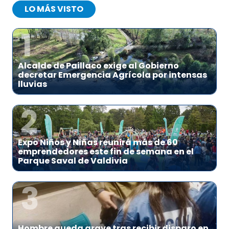
LO MÁS VISTO
1
Alcalde de Paillaco exige al Gobierno
decretar Emergencia Agrícola por intensas
lluvias
2
Expo Niños y Niñas reunirá más de 60
emprendedores este fin de semana en el
Parque Saval de Valdivia
3
Hombre queda grave tras recibir disparo en