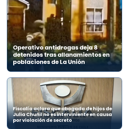
Operativo antidrogas deja 8
detenidos tras allanamientos en
poblaciones de La Unión
Fiscalía aclara que abogada de hijos de
Julia Chuñil no es interviniente en causa
por violación de secreto