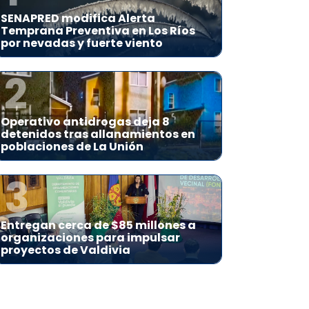
SENAPRED modifica Alerta
Temprana Preventiva en Los Ríos
por nevadas y fuerte viento
2
Operativo antidrogas deja 8
detenidos tras allanamientos en
poblaciones de La Unión
3
Entregan cerca de $85 millones a
organizaciones para impulsar
proyectos de Valdivia