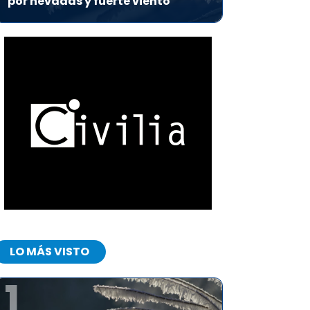
por nevadas y fuerte viento
LO MÁS VISTO
1