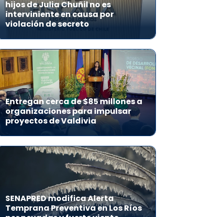
hijos de Julia Chuñil no es
interviniente en causa por
violación de secreto
Entregan cerca de $85 millones a
organizaciones para impulsar
proyectos de Valdivia
SENAPRED modifica Alerta
Temprana Preventiva en Los Ríos