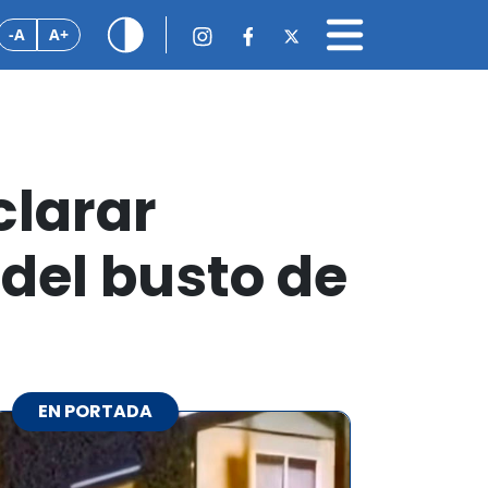
-A
A+
clarar
 del busto de
EN PORTADA