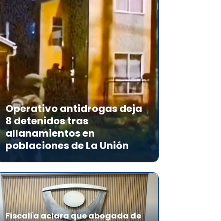
Operativo antidrogas deja
8 detenidos tras
allanamientos en
poblaciones de La Unión
Fiscalía aclara que abogada de