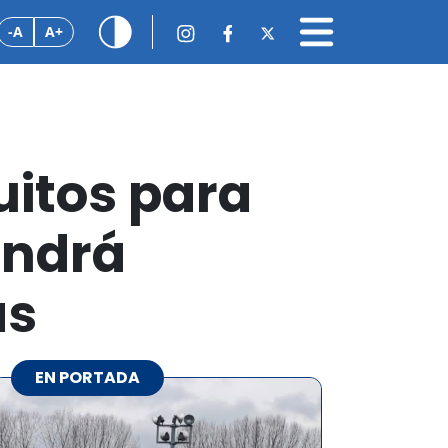
-A
A+
uitos para
endrá
as
EN PORTADA