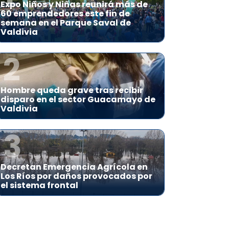
Expo Niños y Niñas reunirá más de
60 emprendedores este fin de
semana en el Parque Saval de
Valdivia
2
Hombre queda grave tras recibir
disparo en el sector Guacamayo de
Valdivia
3
Decretan Emergencia Agrícola en
Los Ríos por daños provocados por
el sistema frontal