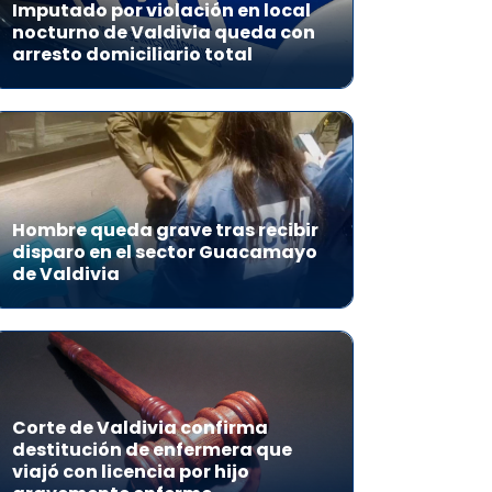
Imputado por violación en local
nocturno de Valdivia queda con
arresto domiciliario total
Hombre queda grave tras recibir
disparo en el sector Guacamayo
de Valdivia
Corte de Valdivia confirma
destitución de enfermera que
viajó con licencia por hijo