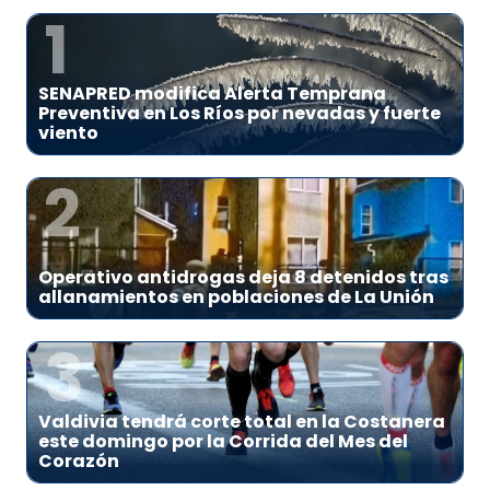
1
SENAPRED modifica Alerta Temprana
Preventiva en Los Ríos por nevadas y fuerte
viento
2
Operativo antidrogas deja 8 detenidos tras
allanamientos en poblaciones de La Unión
3
Valdivia tendrá corte total en la Costanera
este domingo por la Corrida del Mes del
Corazón