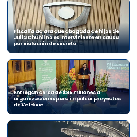
Fiscalía aclara que abogada de hijos de
Julia Chuñil no es interviniente en causa
por violación de secreto
Entregan cerca de $85 millones a
organizaciones para impulsar proyectos
de Valdivia