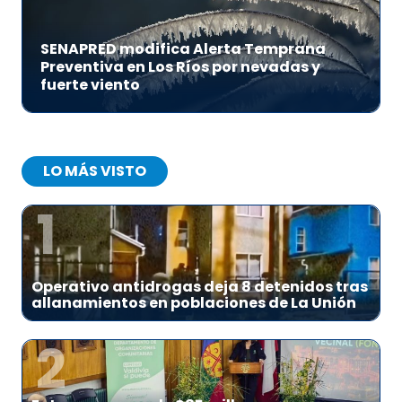
SENAPRED modifica Alerta Temprana
Preventiva en Los Ríos por nevadas y
fuerte viento
LO MÁS VISTO
1
Operativo antidrogas deja 8 detenidos tras
allanamientos en poblaciones de La Unión
2