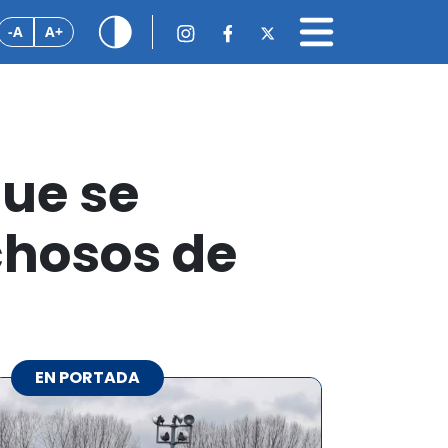
-A
A+
que se
hosos de
EN PORTADA