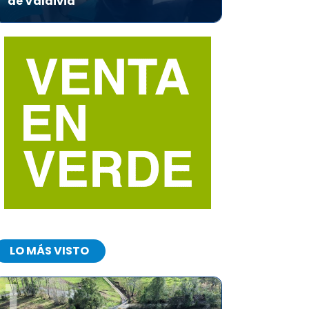
de Valdivia
LO MÁS VISTO
1