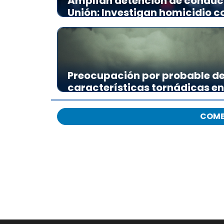
Amplían detención de conducto
Unión: Investigan homicidio c
Preocupación por probable de
características tornádicas en
COME