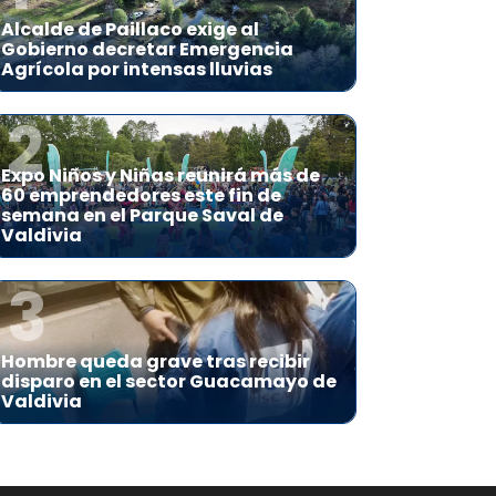
Alcalde de Paillaco exige al
Gobierno decretar Emergencia
Agrícola por intensas lluvias
2
Expo Niños y Niñas reunirá más de
60 emprendedores este fin de
semana en el Parque Saval de
Valdivia
3
Hombre queda grave tras recibir
disparo en el sector Guacamayo de
Valdivia