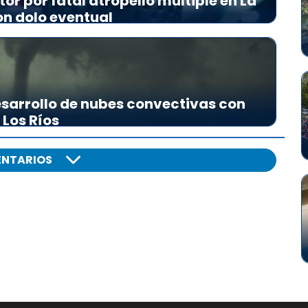
r por fatal atropello múltiple en La
on dolo eventual
sarrollo de nubes convectivas con
 Los Ríos
NTARIOS