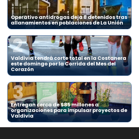
Operativo antidrogas deja 8 detenidos tras
allanamientos en poblaciones de La Unión
2
Valdivia tendrá corte total en la Costanera
este domingo por la Corrida del Mes del
Corazón
3
Entregan cerca de $85 millones a
organizaciones para impulsar proyectos de
Valdivia