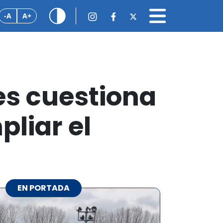
-A
A+
res cuestiona
pliar el
EN PORTADA