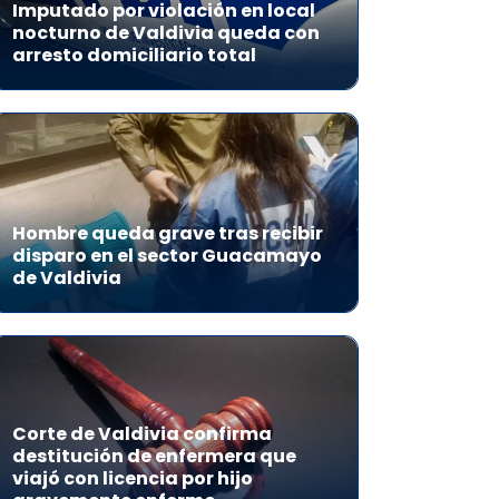
Imputado por violación en local
nocturno de Valdivia queda con
arresto domiciliario total
Hombre queda grave tras recibir
disparo en el sector Guacamayo
de Valdivia
Corte de Valdivia confirma
destitución de enfermera que
viajó con licencia por hijo