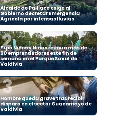
Alcalde de Paillaco exige al
Gobierno decretar Emergencia
Agrícola por intensas lluvias
2
Expo Niños y Niñas reunirá más de
60 emprendedores este fin de
semana en el Parque Saval de
Valdivia
3
Hombre queda grave tras recibir
disparo en el sector Guacamayo de
Valdivia