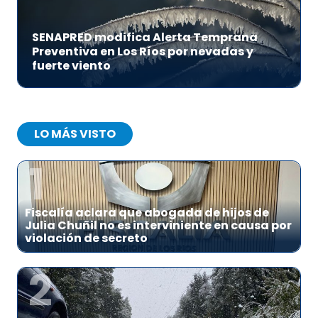
SENAPRED modifica Alerta Temprana
Preventiva en Los Ríos por nevadas y
fuerte viento
LO MÁS VISTO
1
Fiscalía aclara que abogada de hijos de
Julia Chuñil no es interviniente en causa por
violación de secreto
2