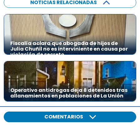
NOTICIAS RELACIONADAS
Fiscalía aclara que abogada de hijos de
Julia Chuñil no es interviniente en causa por
violación de secreto
Operativo antidrogas deja 8 detenidos tras
allanamientos en poblaciones de La Unión
COMENTARIOS