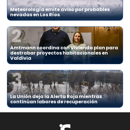
Meteorología emite aviso por probables
nevadas en Los Ríos
2
Amtmann coordina con Vivienda plan para
destrabar proyectos habitacionales en
Valdivia
3
La Unión deja la Alerta Roja mientras
continúan labores de recuperación