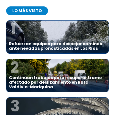
LO MÁS VISTO
1
Refuerzan equipos para despejar caminos
ante nevadas pronosticadas en Los Ríos
2
Continúan trabajos para recuperar tramo
afectado por deslizamiento en Ruta
Valdivia-Mariquina
3