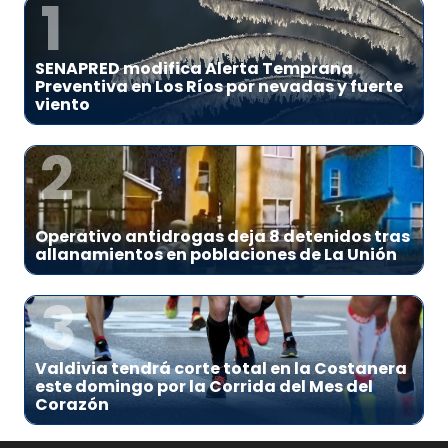
1
SENAPRED modifica Alerta Temprana
Preventiva en Los Ríos por nevadas y fuerte
viento
2
Operativo antidrogas deja 8 detenidos tras
allanamientos en poblaciones de La Unión
3
Valdivia tendrá corte total en la Costanera
este domingo por la Corrida del Mes del
Corazón