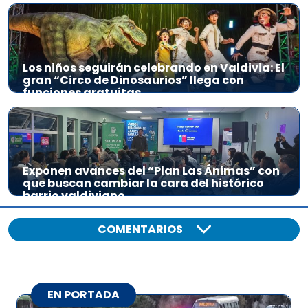
Los niños seguirán celebrando en Valdivia: El
gran “Circo de Dinosaurios” llega con
funciones gratuitas
Exponen avances del “Plan Las Ánimas” con
que buscan cambiar la cara del histórico
barrio valdiviano
COMENTARIOS
EN PORTADA