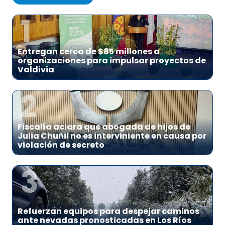
1
Entregan cerca de $85 millones a
organizaciones para impulsar proyectos de
Valdivia
2
Fiscalía aclara que abogada de hijos de
Julia Chuñil no es interviniente en causa por
violación de secreto
3
Refuerzan equipos para despejar caminos
ante nevadas pronosticadas en Los Ríos