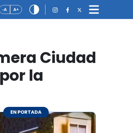
-A
A+
rimera Ciudad
por la
EN PORTADA