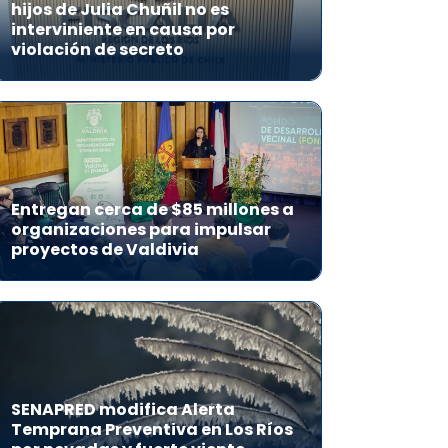
hijos de Julia Chuñil no es
interviniente en causa por
violación de secreto
Entregan cerca de $85 millones a
organizaciones para impulsar
proyectos de Valdivia
SENAPRED modifica Alerta
Temprana Preventiva en Los Ríos