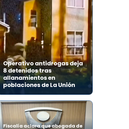
Operativo antidrogas deja
8 detenidos tras
allanamientos en
poblaciones de La Unión
Fiscalía aclara que abogada de