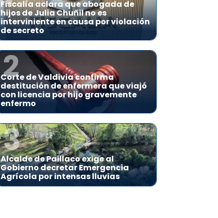
Fiscalía aclara que abogada de
hijos de Julia Chuñil no es
interviniente en causa por violación
de secreto
2
Corte de Valdivia confirma
destitución de enfermera que viajó
con licencia por hijo gravemente
enfermo
3
Alcalde de Paillaco exige al
Gobierno decretar Emergencia
Agrícola por intensas lluvias