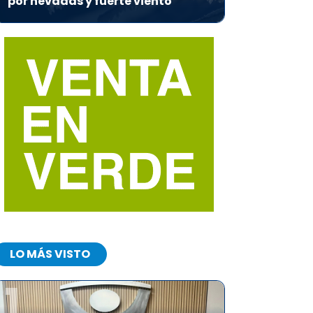
por nevadas y fuerte viento
LO MÁS VISTO
1