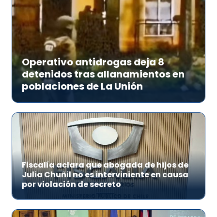
Operativo antidrogas deja 8
detenidos tras allanamientos en
poblaciones de La Unión
Fiscalía aclara que abogada de hijos de
Julia Chuñil no es interviniente en causa
por violación de secreto