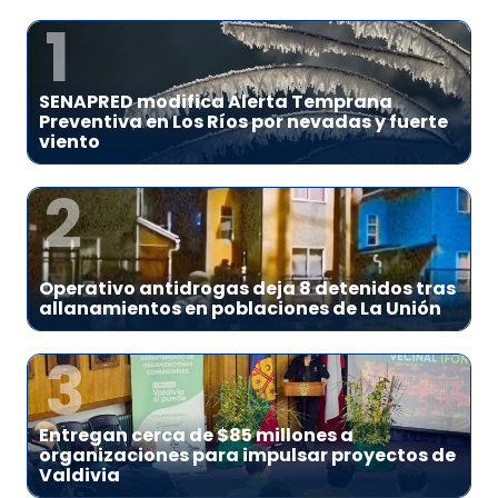
1
SENAPRED modifica Alerta Temprana
Preventiva en Los Ríos por nevadas y fuerte
viento
2
Operativo antidrogas deja 8 detenidos tras
allanamientos en poblaciones de La Unión
3
Entregan cerca de $85 millones a
organizaciones para impulsar proyectos de
Valdivia