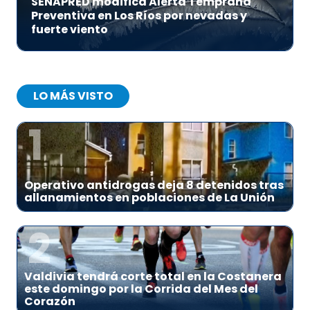
SENAPRED modifica Alerta Temprana
Preventiva en Los Ríos por nevadas y
fuerte viento
LO MÁS VISTO
1
Operativo antidrogas deja 8 detenidos tras
allanamientos en poblaciones de La Unión
2
Valdivia tendrá corte total en la Costanera
este domingo por la Corrida del Mes del
Corazón