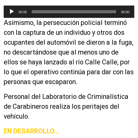
R
00:00
00:00
e
Asimismo, la persecución policial terminó
p
r
con la captura de un individuo y otros dos
o
ocupantes del automóvil se dieron a la fuga,
d
no descartándose que al menos uno de
u
c
ellos se haya lanzado al río Calle Calle, por
t
lo que el operativo continúa para dar con las
o
personas que escaparon.
r
d
Personal del Laboratorio de Criminalística
e
a
de Carabineros realiza los peritajes del
u
vehículo.
d
i
EN DESARROLLO…
o