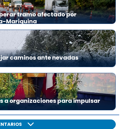
perar tramo afectado por
ia-Mariquina
ejar caminos ante nevadas
es a organizaciones para impulsar
NTARIOS