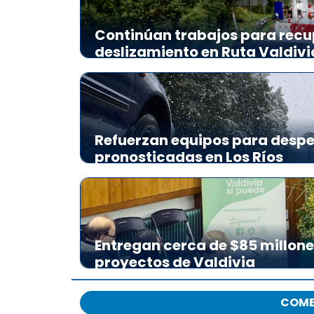
Continúan trabajos para recu
deslizamiento en Ruta Valdiv
Refuerzan equipos para desp
pronosticadas en Los Ríos
Entregan cerca de $85 millon
proyectos de Valdivia
COME