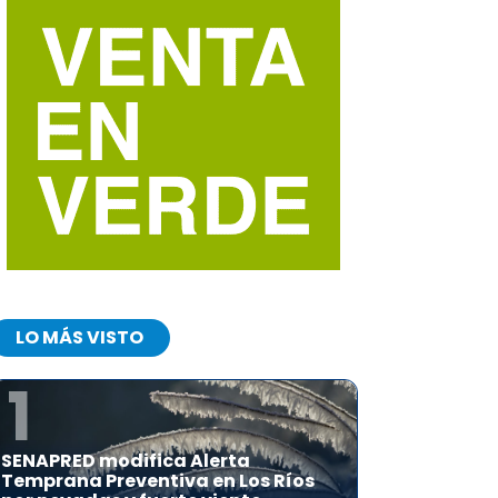
LO MÁS VISTO
1
SENAPRED modifica Alerta
Temprana Preventiva en Los Ríos