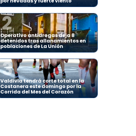
por nevadas y fuerte viento
2
Operativo antidrogas deja 8
detenidos tras allanamientos en
poblaciones de La Unión
3
Valdivia tendrá corte total en la
Costanera este domingo por la
Corrida del Mes del Corazón