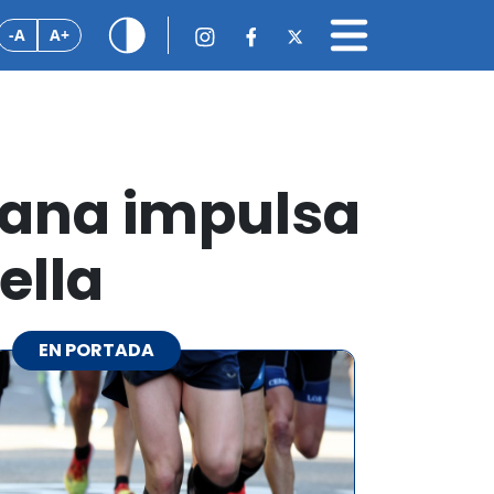
-A
A+
adana impulsa
ella
EN PORTADA