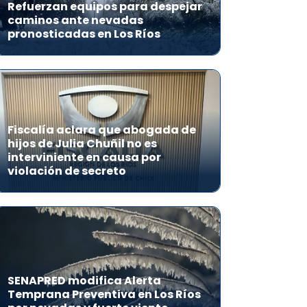
Refuerzan equipos para despejar
caminos ante nevadas
pronosticadas en Los Ríos
Fiscalía aclara que abogada de
hijos de Julia Chuñil no es
interviniente en causa por
violación de secreto
SENAPRED modifica Alerta
Temprana Preventiva en Los Ríos