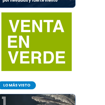
por nevadas y fuerte viento
LO MÁS VISTO
1