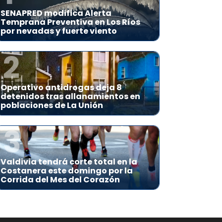
SENAPRED modifica Alerta
Temprana Preventiva en Los Ríos
por nevadas y fuerte viento
2
Operativo antidrogas deja 8
detenidos tras allanamientos en
poblaciones de La Unión
3
Valdivia tendrá corte total en la
Costanera este domingo por la
Corrida del Mes del Corazón