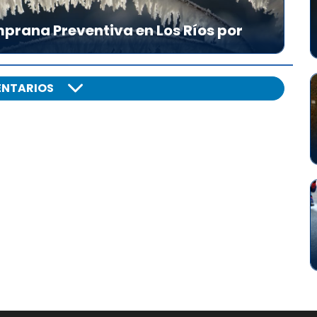
prana Preventiva en Los Ríos por
NTARIOS