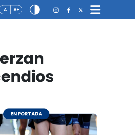
-A
A+
uerzan
cendios
EN PORTADA