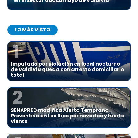
en el sector Guacamayo de Valdivia
LO MÁS VISTO
1
Imputado por violación en local nocturno
de Valdivia queda con arresto domiciliario
total
2
SENAPRED modifica Alerta Temprana
Preventiva en Los Ríos por nevadas y fuerte
viento