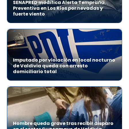
SENAPRED modifica Alerta Temprana
Preventiva en Los Ríos por nevadas y
fuerte viento
Imputado por violación en local nocturno
de Valdivia queda con arresto
domiciliario total
Hombre queda grave tras recibir disparo