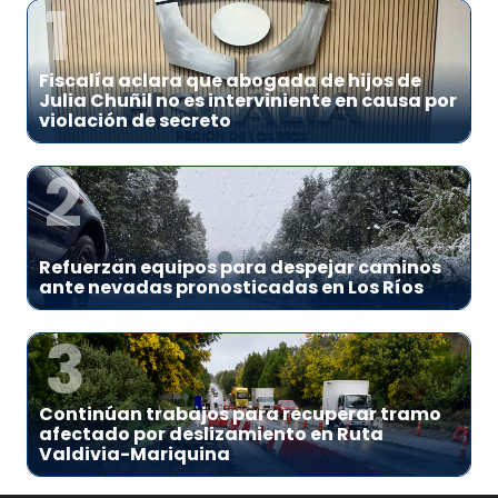
1
Fiscalía aclara que abogada de hijos de
Julia Chuñil no es interviniente en causa por
violación de secreto
2
Refuerzan equipos para despejar caminos
ante nevadas pronosticadas en Los Ríos
3
Continúan trabajos para recuperar tramo
afectado por deslizamiento en Ruta
Valdivia-Mariquina