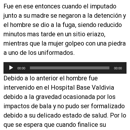
Fue en ese entonces cuando el imputado
junto a su madre se negaron a la detención y
el hombre se dio a la fuga, siendo reducido
minutos mas tarde en un sitio eriazo,
mientras que la mujer golpeo con una piedra
a uno de los uniformados.
R
00:00
00:00
e
Debido a lo anterior el hombre fue
p
r
intervenido en el Hospital Base Valdivia
o
debido a la gravedad ocasionada por los
d
impactos de bala y no pudo ser formalizado
u
c
debido a su delicado estado de salud. Por lo
t
que se espera que cuando finalice su
o