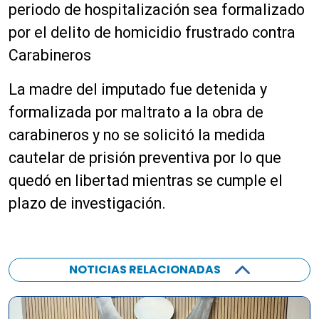
periodo de hospitalización sea formalizado
r
d
por el delito de homicidio frustrado contra
e
Carabineros
a
u
La madre del imputado fue detenida y
d
formalizada por maltrato a la obra de
i
o
carabineros y no se solicitó la medida
cautelar de prisión preventiva por lo que
quedó en libertad mientras se cumple el
plazo de investigación.
NOTICIAS RELACIONADAS