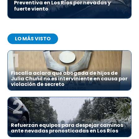
Preventiva en Los Ríos por nevadas y
fuerte viento
LO MÁS VISTO
1
Fiscalía aclara que abogada de hijos de
Julia Chuñil no es interviniente en causa por
violación de secreto
2
Refuerzan equipos para despejar caminos
ante nevadas pronosticadas en Los Ríos