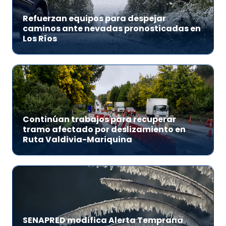
Refuerzan equipos para despejar
caminos ante nevadas pronosticadas en
Los Ríos
Continúan trabajos para recuperar
tramo afectado por deslizamiento en
Ruta Valdivia-Mariquina
SENAPRED modifica Alerta Temprana