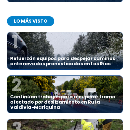
LO MÁS VISTO
1
Refuerzan equipos para despejar caminos
ante nevadas pronosticadas en Los Ríos
2
Continúan trabajos para recuperar tramo
afectado por deslizamiento en Ruta
Valdivia-Mariquina
3