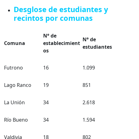
Desglose de estudiantes y
recintos por comunas
N° de
N° de
Comuna
establecimient
estudiantes
os
Futrono
16
1.099
Lago Ranco
19
851
La Unión
34
2.618
Río Bueno
34
1.594
Valdivia
18
802