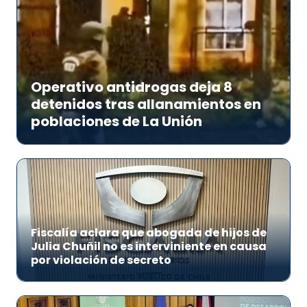
Operativo antidrogas deja 8
detenidos tras allanamientos en
poblaciones de La Unión
Fiscalía aclara que abogada de hijos de
Julia Chuñil no es interviniente en causa
por violación de secreto