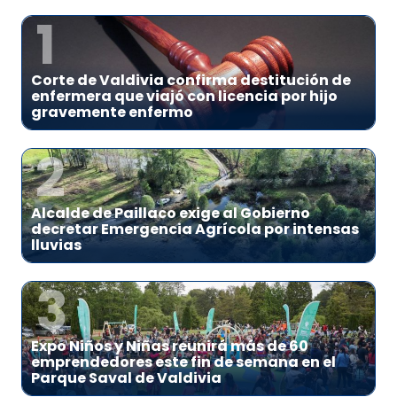
1
Corte de Valdivia confirma destitución de
enfermera que viajó con licencia por hijo
gravemente enfermo
2
Alcalde de Paillaco exige al Gobierno
decretar Emergencia Agrícola por intensas
lluvias
3
Expo Niños y Niñas reunirá más de 60
emprendedores este fin de semana en el
Parque Saval de Valdivia