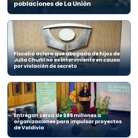
poblaciones de La Unión
Fiscalía aclara que abogada de hijos de
Julia Chuñil no es interviniente en causa
por violación de secreto
Entregan cerca de $85 millones a
organizaciones para impulsar proyectos
de Valdivia