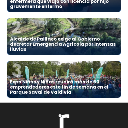
enfermera que viajó con licencia por hijo
gravemente enfermo
2
Alcalde de Paillaco exige al Gobierno
decretar Emergencia Agrícola por intensas
lluvias
3
Expo Niños y Niñas reunirá más de 60
emprendedores este fin de semana en el
Parque Saval de Valdivia