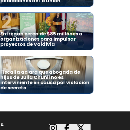
poblaciones de La Unión
2
Entregan cerca de $85 millones a
organizaciones para impulsar
proyectos de Valdivia
3
Fiscalía aclara que abogada de
hijos de Julia Chuñil no es
interviniente en causa por violación
de secreto
os.