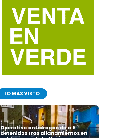
LO MÁS VISTO
1
Operativo antidrogas deja 8
detenidos tras allanamientos en