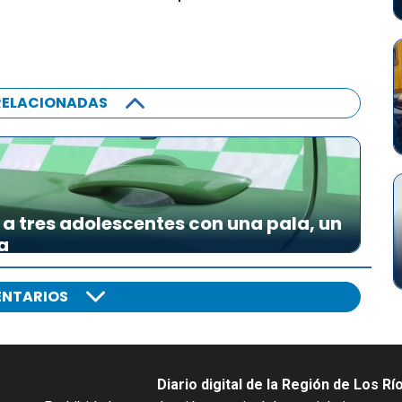
RELACIONADAS
a tres adolescentes con una pala, un
a
NTARIOS
Diario digital de la Región de Los Rí