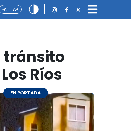
-A
A+
 tránsito
 Los Ríos
EN PORTADA