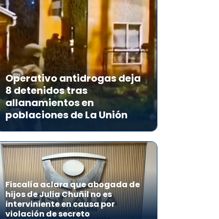
Operativo antidrogas deja
8 detenidos tras
allanamientos en
poblaciones de La Unión
Fiscalía aclara que abogada de
hijos de Julia Chuñil no es
interviniente en causa por
violación de secreto