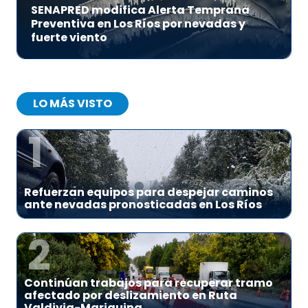
SENAPRED modifica Alerta Temprana
Preventiva en Los Ríos por nevadas y
fuerte viento
LO MÁS VISTO
1
Refuerzan equipos para despejar caminos
ante nevadas pronosticadas en Los Ríos
2
Continúan trabajos para recuperar tramo
afectado por deslizamiento en Ruta
Valdivia-Mariquina