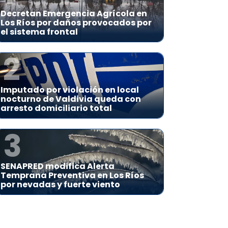
Decretan Emergencia Agrícola en
Los Ríos por daños provocados por
el sistema frontal
2
Imputado por violación en local
nocturno de Valdivia queda con
arresto domiciliario total
3
SENAPRED modifica Alerta
Temprana Preventiva en Los Ríos
por nevadas y fuerte viento