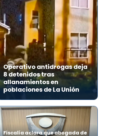
Operativo antidrogas deja
8 detenidos tras
allanamientos en
poblaciones de La Unión
Fiscalía aclara que abogada de