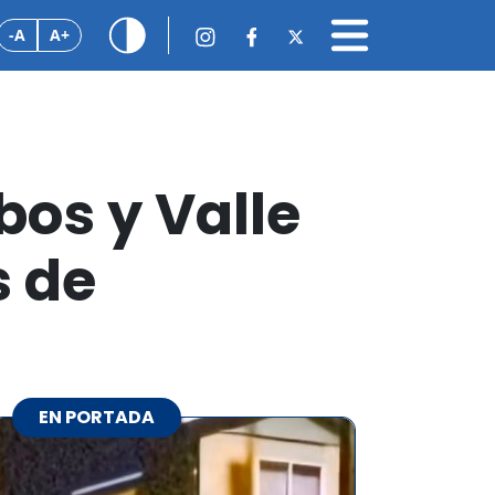
-A
A+
bos y Valle
s de
EN PORTADA