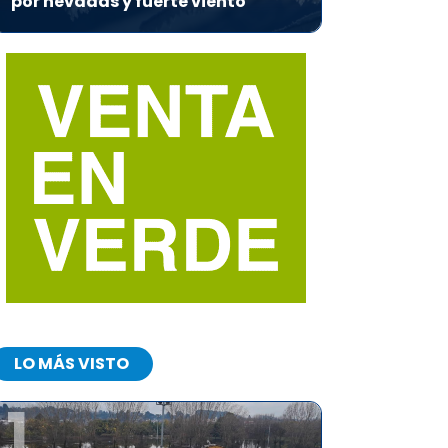
por nevadas y fuerte viento
LO MÁS VISTO
1