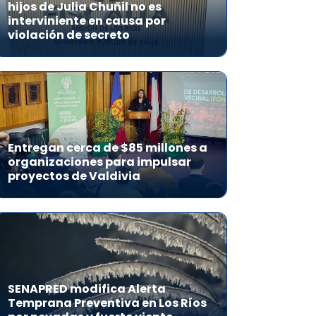
hijos de Julia Chuñil no es
interviniente en causa por
violación de secreto
Entregan cerca de $85 millones a
organizaciones para impulsar
proyectos de Valdivia
SENAPRED modifica Alerta
Temprana Preventiva en Los Ríos