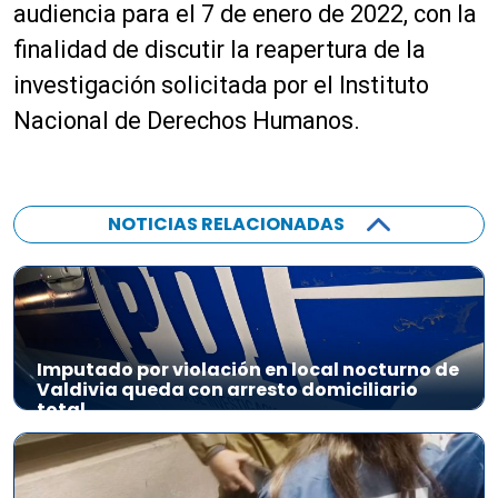
r
audiencia para el 7 de enero de 2022, con la
o
finalidad de discutir la reapertura de la
d
investigación solicitada por el Instituto
u
c
Nacional de Derechos Humanos.
t
o
r
d
NOTICIAS RELACIONADAS
e
a
u
d
i
Imputado por violación en local nocturno de
o
Valdivia queda con arresto domiciliario
total