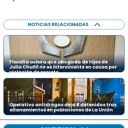
NOTICIAS RELACIONADAS
Fiscalía aclara que abogada de hijos de
Julia Chuñil no es interviniente en causa por
violación de secreto
Operativo antidrogas deja 8 detenidos tras
allanamientos en poblaciones de La Unión