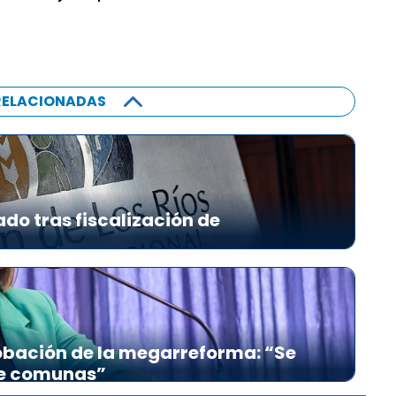
RELACIONADAS
ado tras fiscalización de
bación de la megarreforma: “Se
re comunas”