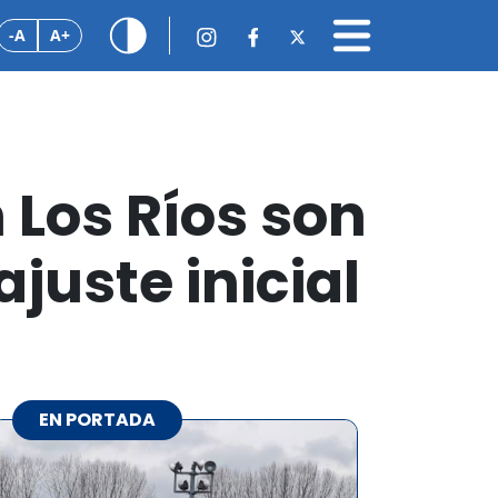
-A
A+
n Los Ríos son
juste inicial
EN PORTADA