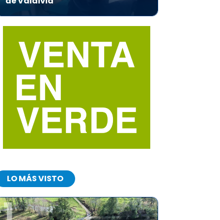
de Valdivia
LO MÁS VISTO
1