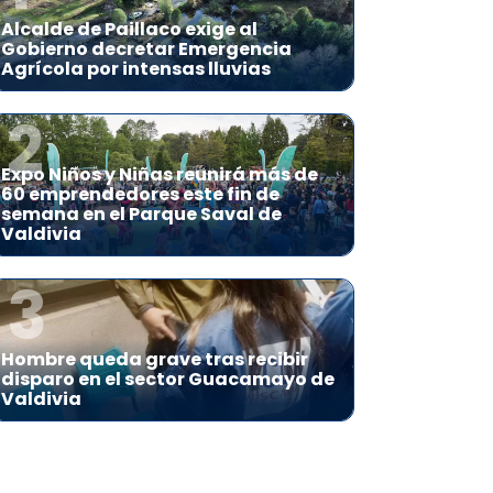
Alcalde de Paillaco exige al
Gobierno decretar Emergencia
Agrícola por intensas lluvias
2
Expo Niños y Niñas reunirá más de
60 emprendedores este fin de
semana en el Parque Saval de
Valdivia
3
Hombre queda grave tras recibir
disparo en el sector Guacamayo de
Valdivia