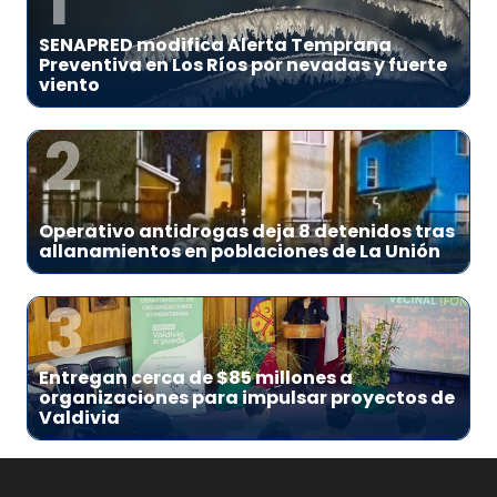
1
SENAPRED modifica Alerta Temprana
Preventiva en Los Ríos por nevadas y fuerte
viento
2
Operativo antidrogas deja 8 detenidos tras
allanamientos en poblaciones de La Unión
3
Entregan cerca de $85 millones a
organizaciones para impulsar proyectos de
Valdivia