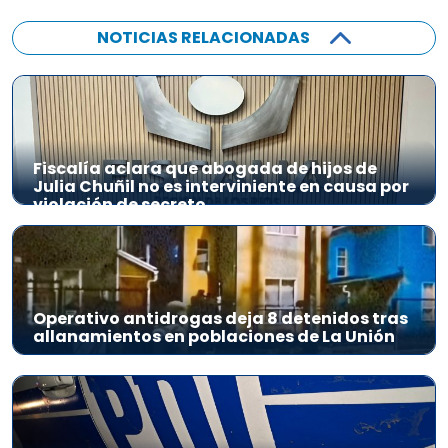
NOTICIAS RELACIONADAS
Fiscalía aclara que abogada de hijos de
Julia Chuñil no es interviniente en causa por
violación de secreto
Operativo antidrogas deja 8 detenidos tras
allanamientos en poblaciones de La Unión