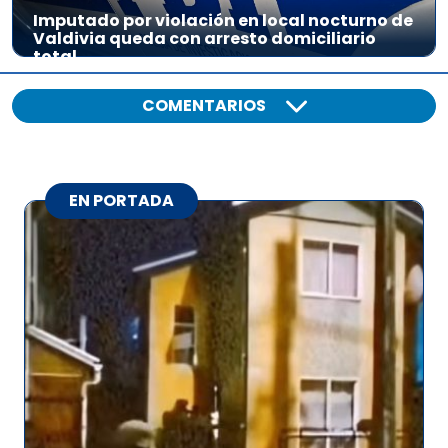
Imputado por violación en local nocturno de
Valdivia queda con arresto domiciliario
total
COMENTARIOS
EN PORTADA