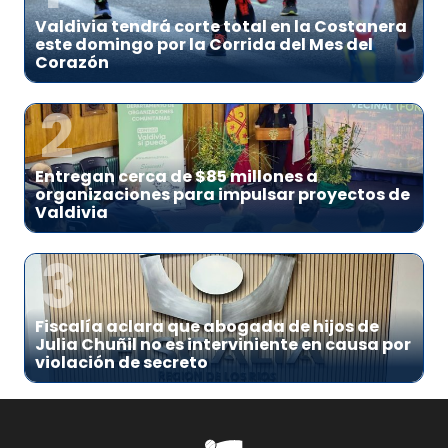
Valdivia tendrá corte total en la Costanera
este domingo por la Corrida del Mes del
Corazón
2
Entregan cerca de $85 millones a
organizaciones para impulsar proyectos de
Valdivia
3
Fiscalía aclara que abogada de hijos de
Julia Chuñil no es interviniente en causa por
violación de secreto