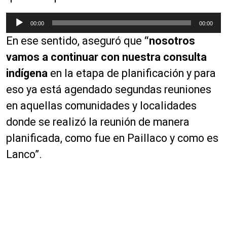
R
00:00
00:00
e
En ese sentido, aseguró que
“nosotros
p
r
vamos a continuar con nuestra consulta
o
indígena
en la etapa de planificación y para
d
eso ya está agendado segundas reuniones
u
c
en aquellas comunidades y localidades
t
donde se realizó la reunión de manera
o
planificada, como fue en Paillaco y como es
r
d
Lanco”.
e
a
u
d
i
o