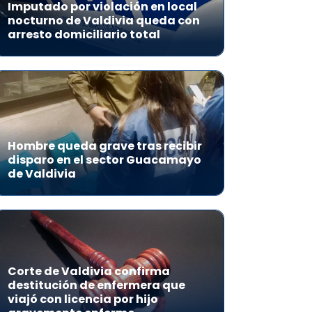
Imputado por violación en local
nocturno de Valdivia queda con
arresto domiciliario total
Hombre queda grave tras recibir
disparo en el sector Guacamayo
de Valdivia
Corte de Valdivia confirma
destitución de enfermera que
viajó con licencia por hijo