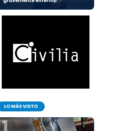
gravemente enfermo
LO MÁS VISTO
1