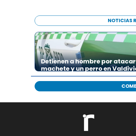
NOTICIAS 
Detienen a hombre por atacar 
machete y un perro en Valdivi
COME