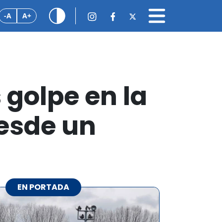
-A
A+
 golpe en la
esde un
EN PORTADA