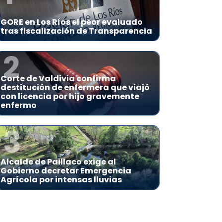
GORE en Los Ríos el peor evaluado
tras fiscalización de Transparencia
2
Corte de Valdivia confirma
destitución de enfermera que viajó
con licencia por hijo gravemente
enfermo
3
Alcalde de Paillaco exige al
Gobierno decretar Emergencia
Agrícola por intensas lluvias