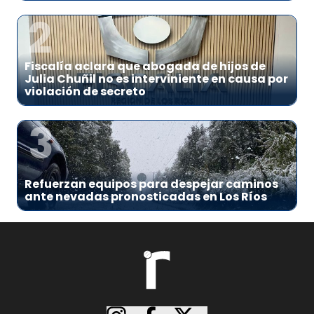
2
Fiscalía aclara que abogada de hijos de
Julia Chuñil no es interviniente en causa por
violación de secreto
3
Refuerzan equipos para despejar caminos
ante nevadas pronosticadas en Los Ríos