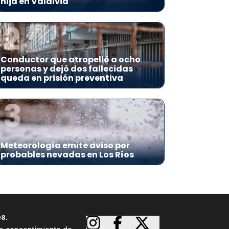
hija en Valdivia
2
Conductor que atropelló a ocho
personas y dejó dos fallecidas
queda en prisión preventiva
3
Meteorología emite aviso por
probables nevadas en Los Ríos
os.