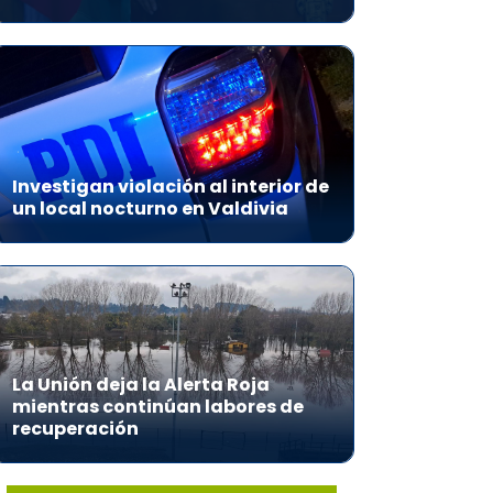
Investigan violación al interior de
un local nocturno en Valdivia
La Unión deja la Alerta Roja
mientras continúan labores de
recuperación