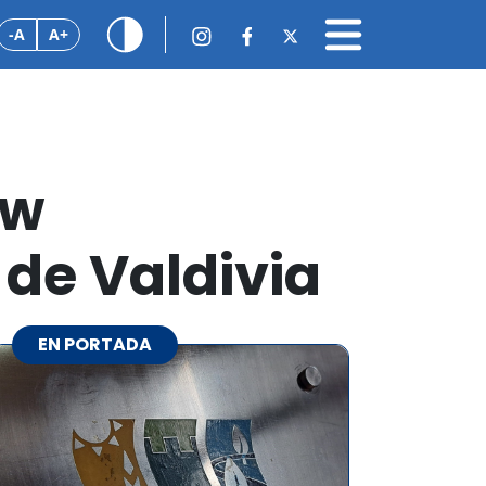
-A
A+
ow
de Valdivia
EN PORTADA