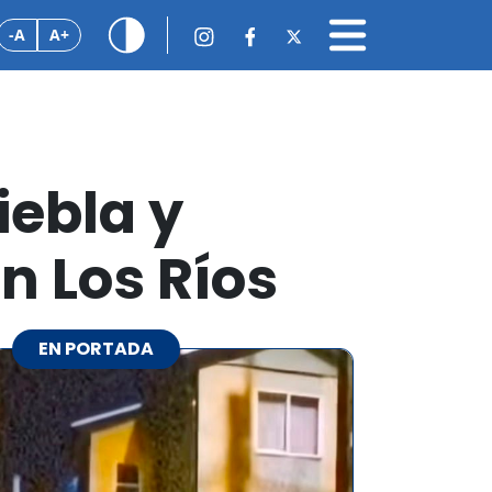
-A
A+
iebla y
n Los Ríos
EN PORTADA