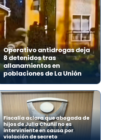
Operativo antidrogas deja
8 detenidos tras
allanamientos en
poblaciones de La Unión
Fiscalía aclara que abogada de
hijos de Julia Chuñil no es
interviniente en causa por
violación de secreto