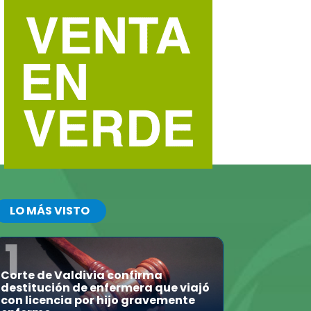
LO MÁS VISTO
1
Corte de Valdivia confirma
destitución de enfermera que viajó
con licencia por hijo gravemente