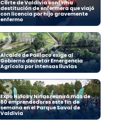
Corte de Valdivia confirma
destitución de enfermera que viajó
con licencia por hijo gravemente
enfermo
2
Alcalde de Paillaco exige al
Gobierno decretar Emergencia
Agrícola por intensas lluvias
3
Expo Niños y Niñas reunirá más de
60 emprendedores este fin de
semana en el Parque Saval de
Valdivia