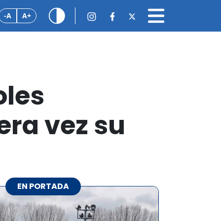
-A
A+
oles
era vez su
EN PORTADA