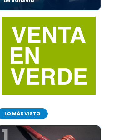
de Valdivia
LO MÁS VISTO
1