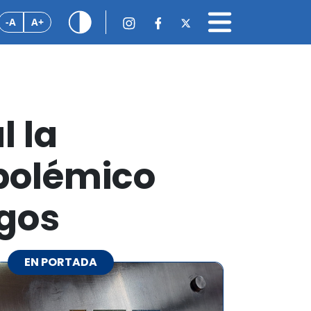
-A
A+
l la
 polémico
agos
EN PORTADA