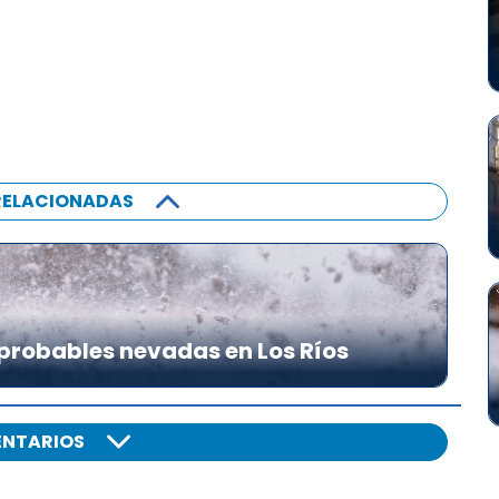
RELACIONADAS
probables nevadas en Los Ríos
NTARIOS