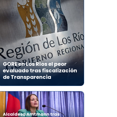
GORE en Los Ríos el peor
evaluado tras fiscalización
de Transparencia
Alcaldesa Amtmann tras