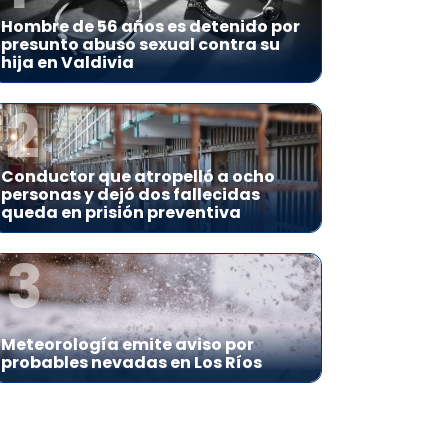
Hombre de 56 años es detenido por
presunto abuso sexual contra su
hija en Valdivia
2
Conductor que atropelló a ocho
personas y dejó dos fallecidas
queda en prisión preventiva
3
Meteorología emite aviso por
probables nevadas en Los Ríos