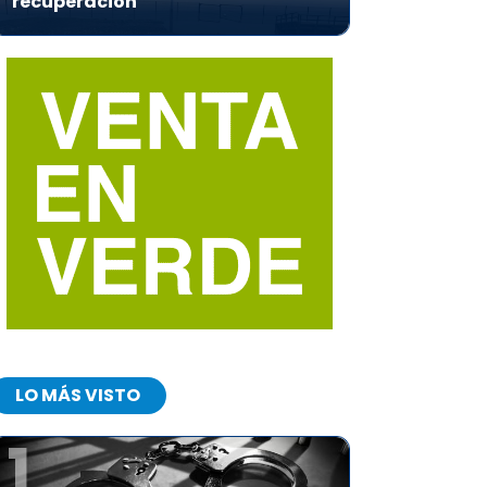
recuperación
LO MÁS VISTO
1