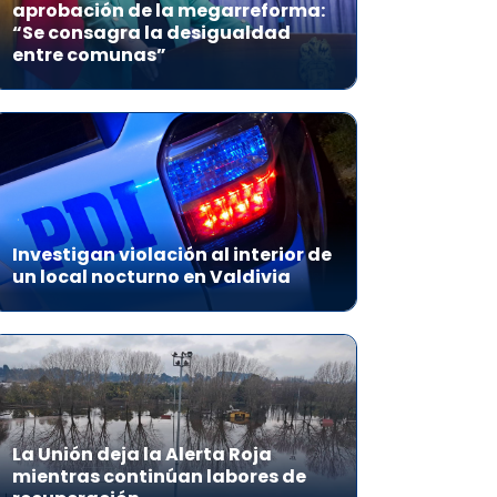
aprobación de la megarreforma:
“Se consagra la desigualdad
entre comunas”
Investigan violación al interior de
un local nocturno en Valdivia
La Unión deja la Alerta Roja
mientras continúan labores de