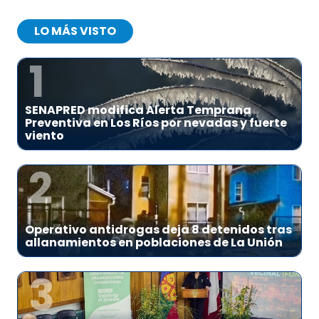
LO MÁS VISTO
1
SENAPRED modifica Alerta Temprana
Preventiva en Los Ríos por nevadas y fuerte
viento
2
Operativo antidrogas deja 8 detenidos tras
allanamientos en poblaciones de La Unión
3