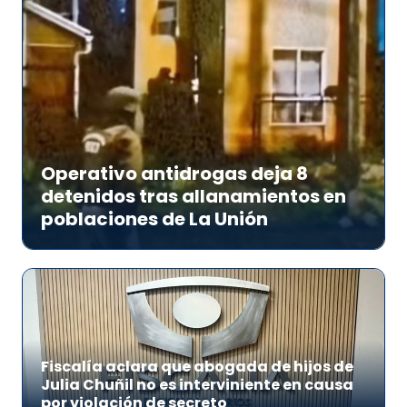
Operativo antidrogas deja 8
detenidos tras allanamientos en
poblaciones de La Unión
Fiscalía aclara que abogada de hijos de
Julia Chuñil no es interviniente en causa
por violación de secreto