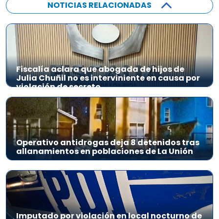
NOTICIAS RELACIONADAS
Fiscalía aclara que abogada de hijos de
Julia Chuñil no es interviniente en causa por
violación de secreto
Operativo antidrogas deja 8 detenidos tras
allanamientos en poblaciones de La Unión
Imputado por violación en local nocturno de