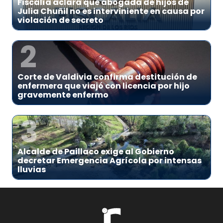
Fiscalía aclara que abogada de hijos de
Julia Chuñil no es interviniente en causa por
violación de secreto
2
Corte de Valdivia confirma destitución de
enfermera que viajó con licencia por hijo
gravemente enfermo
3
Alcalde de Paillaco exige al Gobierno
decretar Emergencia Agrícola por intensas
lluvias