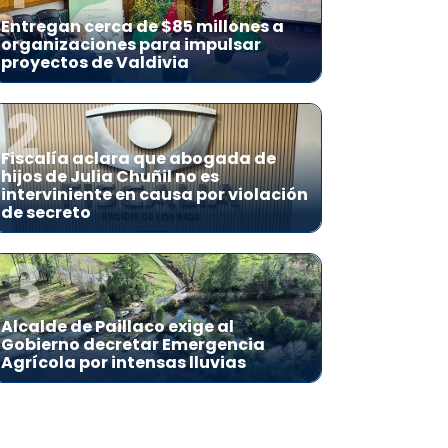
Entregan cerca de $85 millones a
organizaciones para impulsar
proyectos de Valdivia
2
Fiscalía aclara que abogada de
hijos de Julia Chuñil no es
interviniente en causa por violación
de secreto
3
Alcalde de Paillaco exige al
Gobierno decretar Emergencia
Agrícola por intensas lluvias