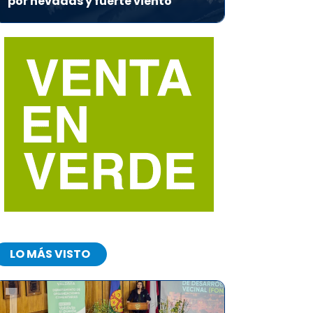
por nevadas y fuerte viento
LO MÁS VISTO
1