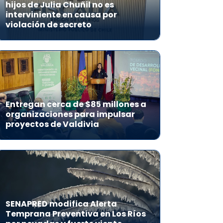
hijos de Julia Chuñil no es
interviniente en causa por
violación de secreto
Entregan cerca de $85 millones a
organizaciones para impulsar
proyectos de Valdivia
SENAPRED modifica Alerta
Temprana Preventiva en Los Ríos