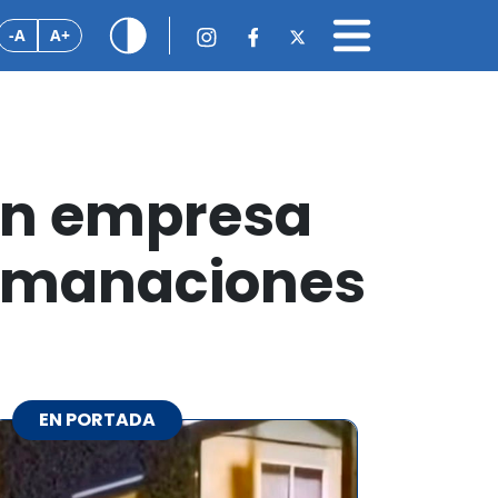
-A
A+
 en empresa
 emanaciones
EN PORTADA