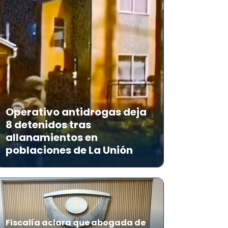
Operativo antidrogas deja
8 detenidos tras
allanamientos en
poblaciones de La Unión
Fiscalía aclara que abogada de