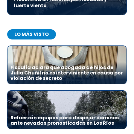
fuerte viento
LO MÁS VISTO
1
Fiscalía aclara que abogada de hijos de
Julia Chuñil no es interviniente en causa por
violación de secreto
2
Refuerzan equipos para despejar caminos
ante nevadas pronosticadas en Los Ríos