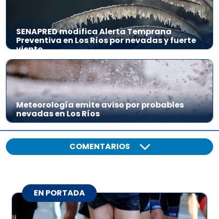
a
u
d
SENAPRED modifica Alerta Temprana
Preventiva en Los Ríos por nevadas y fuerte
i
viento
o
Meteorología emite aviso por probables
nevadas en Los Ríos
COMENTARIOS
EN PORTADA