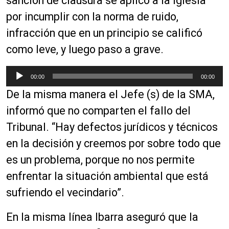
sanción de clausura se aplicó a la iglesia
por incumplir con la norma de ruido,
infracción que en un principio se calificó
como leve, y luego paso a grave.
R
00:00
00:00
e
De la misma manera el
Jefe
(s) de la SMA,
p
r
informó que no comparten el fallo del
o
Tribunal. “Hay defectos jurídicos y técnicos
d
en la decisión y creemos por sobre todo que
u
c
es un problema, porque no nos permite
t
enfrentar la situación ambiental que está
o
sufriendo el vecindario”.
r
d
En la misma línea Ibarra aseguró que la
e