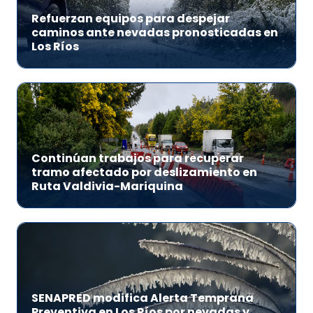
Refuerzan equipos para despejar
caminos ante nevadas pronosticadas en
Los Ríos
Continúan trabajos para recuperar
tramo afectado por deslizamiento en
Ruta Valdivia-Mariquina
SENAPRED modifica Alerta Temprana
Preventiva en Los Ríos por nevadas y