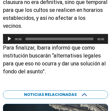
a
clausura no era definitiva, sino que temporal
u
para que los cultos se realicen en horarios
d
establecidos, y así no afectar a los
i
o
vecinos.
R
00:00
00:00
e
Para finalizar, Ibarra informó que como
p
r
institución buscarán “alternativas legales
o
para que eso no ocurra y dar una solución al
d
fondo del asunto”.
u
c
t
o
NOTICIAS RELACIONADAS
r
d
e