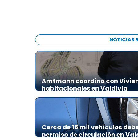
NOTICIAS 
Amtmann coordina con Vivien
habitacionales en Valdivia
Cerca de 15 mil vehículos deb
permiso de circulación en Val