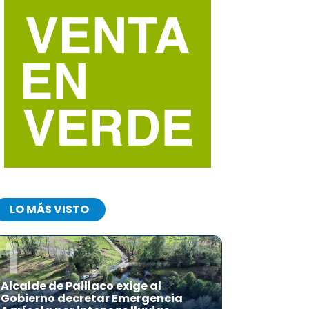
LO MÁS VISTO
1
Alcalde de Paillaco exige al
Gobierno decretar Emergencia