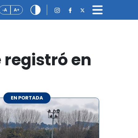
-A
A+
 registró en
EN PORTADA