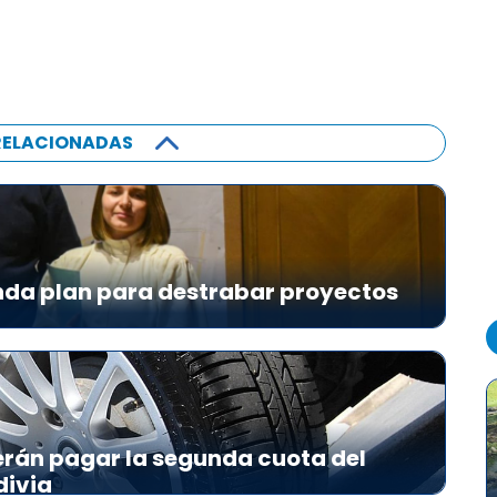
RELACIONADAS
da plan para destrabar proyectos
erán pagar la segunda cuota del
divia