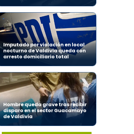
Imputado por violación en local
nocturno de Valdivia queda con
arresto domiciliario total
Hombre queda grave tras recibir
disparo en el sector Guacamayo
de Valdivia