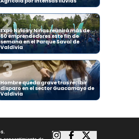
Agrícola por intensas lluvias
2
Expo Niños y Niñas reunirá más de
60 emprendedores este fin de
semana en el Parque Saval de
Valdivia
3
Hombre queda grave tras recibir
disparo en el sector Guacamayo de
Valdivia
os.