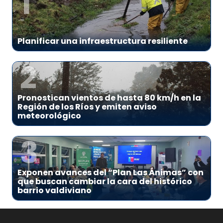
1
Planificar una infraestructura resiliente
2
Pronostican vientos de hasta 80 km/h en la
Región de los Ríos y emiten aviso
meteorológico
3
Exponen avances del “Plan Las Ánimas” con
que buscan cambiar la cara del histórico
barrio valdiviano