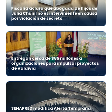
Fiscalía aclara que abogada de hijos de
Julia Chuñil no es interviniente en causa
por violación de secreto
Entregan cerca de $85 millones a
organizaciones para impulsar proyectos
de Valdivia
SENAPRED modifica Alerta Temprana